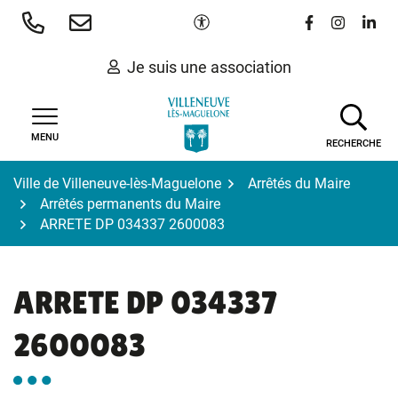
Gestion des traceurs
Aller
Paramètres d'accessibilité
Lien vers le 
Lien vers
Lien 
au
contenu
Je suis une association
MENU
RECHERCHE
Ville de Villeneuve-lès-Maguelone
Arrêtés du Maire
Arrêtés permanents du Maire
ARRETE DP 034337 2600083
ARRETE DP 034337
2600083