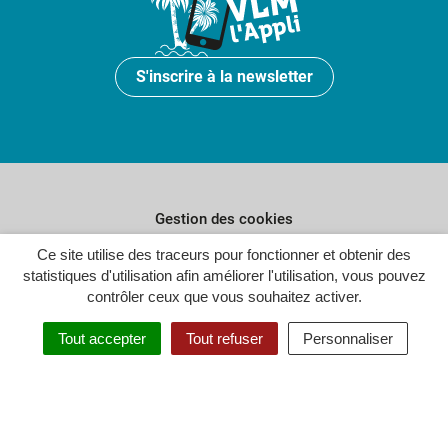
S'inscrire à la newsletter
Gestion des cookies
Ce site utilise des traceurs pour fonctionner et obtenir des
Plan du site
statistiques d'utilisation afin améliorer l'utilisation, vous pouvez
Politique de confidentialité
contrôler ceux que vous souhaitez activer.
Crédits
Tout accepter
Tout refuser
Personnaliser
Accessibilité : partiellement conforme
Inovagora (ouverture dans un n
Site réalisé par