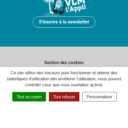
S'inscrire à la newsletter
Gestion des cookies
Ce site utilise des traceurs pour fonctionner et obtenir des
Plan du site
statistiques d'utilisation afin améliorer l'utilisation, vous pouvez
Politique de confidentialité
contrôler ceux que vous souhaitez activer.
Crédits
Tout accepter
Tout refuser
Personnaliser
Accessibilité : partiellement conforme
Inovagora (ouverture dans un n
Site réalisé par