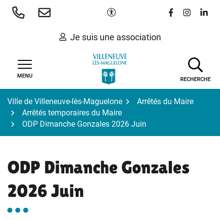
Gestion des traceurs
Aller
Paramètres d'accessibilité
Lien vers le 
Lien vers
Lien 
au
contenu
Je suis une association
MENU
RECHERCHE
Ville de Villeneuve-lès-Maguelone
Arrêtés du Maire
Arrêtés temporaires du Maire
ODP Dimanche Gonzales 2026 Juin
ODP Dimanche Gonzales
2026 Juin