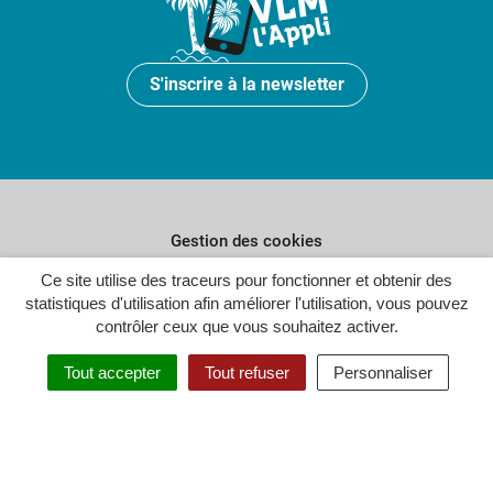
S'inscrire à la newsletter
Gestion des cookies
Ce site utilise des traceurs pour fonctionner et obtenir des
Plan du site
statistiques d'utilisation afin améliorer l'utilisation, vous pouvez
Politique de confidentialité
contrôler ceux que vous souhaitez activer.
Crédits
Tout accepter
Tout refuser
Personnaliser
Accessibilité : partiellement conforme
Inovagora (ouverture dans un n
Site réalisé par