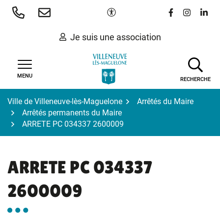
Gestion des traceurs
Aller
Paramètres d'accessibilité
Lien vers le 
Lien vers
Lien 
au
contenu
Je suis une association
MENU
RECHERCHE
Ville de Villeneuve-lès-Maguelone
Arrêtés du Maire
Arrêtés permanents du Maire
ARRETE PC 034337 2600009
ARRETE PC 034337
2600009