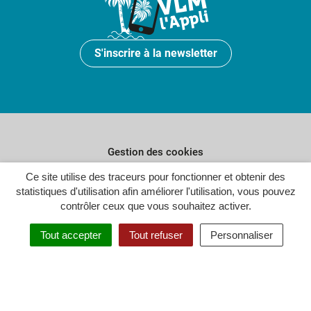
S'inscrire à la newsletter
Gestion des cookies
Ce site utilise des traceurs pour fonctionner et obtenir des
Plan du site
statistiques d'utilisation afin améliorer l'utilisation, vous pouvez
Politique de confidentialité
contrôler ceux que vous souhaitez activer.
Crédits
Tout accepter
Tout refuser
Personnaliser
Accessibilité : partiellement conforme
Inovagora (ouverture dans un n
Site réalisé par