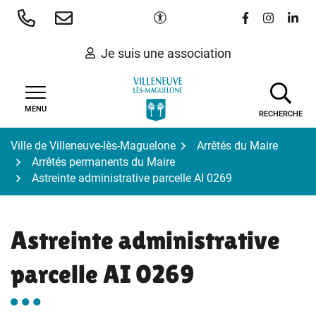
Gestion des traceurs
Aller
Paramètres d'accessibilité
Lien vers le 
Lien vers
Lien 
au
contenu
Je suis une association
MENU
RECHERCHE
Ville de Villeneuve-lès-Maguelone
Arrêtés du Maire
Arrêtés permanents du Maire
Astreinte administrative parcelle AI 0269
Astreinte administrative
parcelle AI 0269