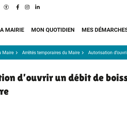
Lien vers le compte Facebook
Lien vers le compte Instagram
Lien vers le compte Linkedin
Paramètres d'accessibilité
A MAIRIE
MON QUOTIDIEN
MES DÉMARCHE
u Maire
Arrêtés temporaires du Maire
Autorisation d’ouvr
ion d’ouvrir un débit de bois
re