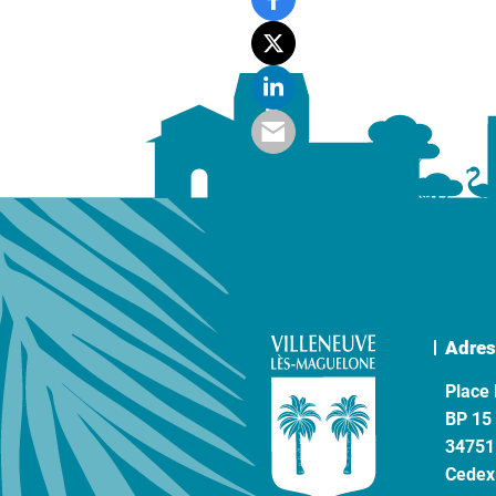
Adres
Place 
BP 15
34751
Cedex