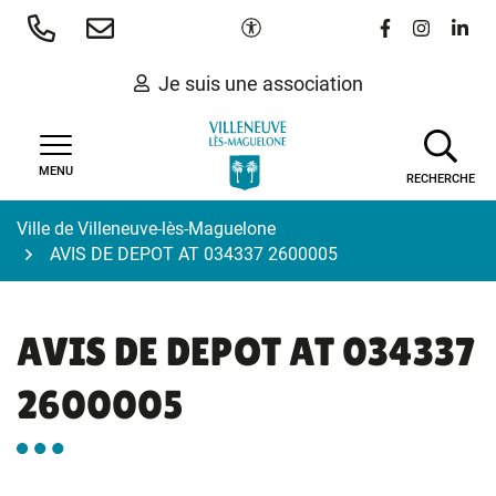
Gestion des traceurs
Aller
Paramètres d'accessibilité
Lien vers le 
Lien vers
Lien 
au
contenu
Je suis une association
MENU
RECHERCHE
Ville de Villeneuve-lès-Maguelone
AVIS DE DEPOT AT 034337 2600005
AVIS DE DEPOT AT 034337
2600005