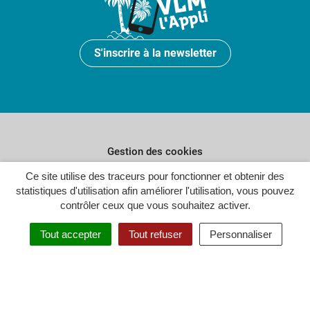
S'inscrire à la newsletter
Gestion des cookies
Ce site utilise des traceurs pour fonctionner et obtenir des
Plan du site
statistiques d'utilisation afin améliorer l'utilisation, vous pouvez
Politique de confidentialité
contrôler ceux que vous souhaitez activer.
Crédits
Tout accepter
Tout refuser
Personnaliser
Accessibilité : partiellement conforme
Inovagora (ouverture dans un n
Site réalisé par