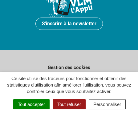
S'inscrire à la newsletter
Gestion des cookies
Ce site utilise des traceurs pour fonctionner et obtenir des
Plan du site
statistiques d'utilisation afin améliorer l'utilisation, vous pouvez
Politique de confidentialité
contrôler ceux que vous souhaitez activer.
Crédits
Tout accepter
Tout refuser
Personnaliser
Accessibilité : partiellement conforme
Inovagora (ouverture dans un n
Site réalisé par