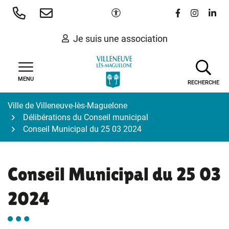
Gestion des traceurs
Aller
Paramètres d'accessibilité
Lien vers le 
Lien vers
Lien 
au
contenu
Je suis une association
MENU
RECHERCHE
Ville de Villeneuve-lès-Maguelone
Délibérations du Conseil municipal
Conseil Municipal du 25 03 2024
Conseil Municipal du 25 03
2024