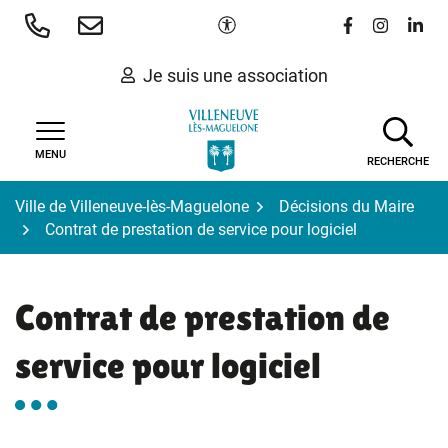
Gestion des traceurs
Aller
Paramètres d'accessibilité
Lien vers le 
Lien vers
Lien 
au
contenu
Je suis une association
MENU
RECHERCHE
Ville de Villeneuve-lès-Maguelone
Décisions du Maire
Contrat de prestation de service pour logiciel
Contrat de prestation de
service pour logiciel