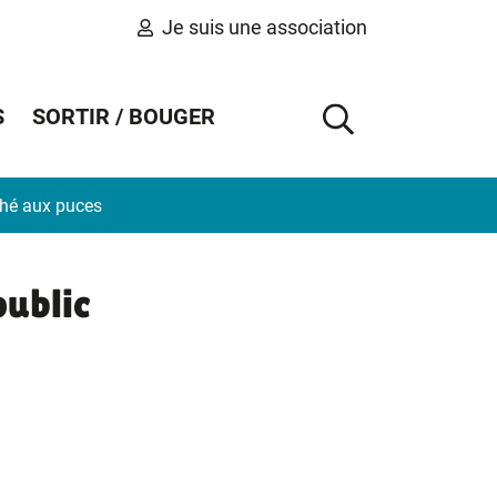
Je suis une association
S
SORTIR / BOUGER
AFFICHER 
ché aux puces
ublic