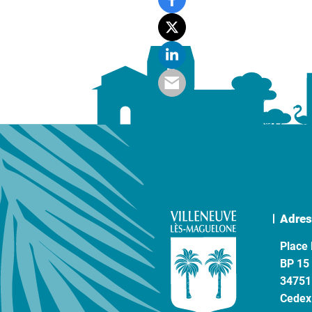
Adres
Place 
BP 15
34751
Cedex