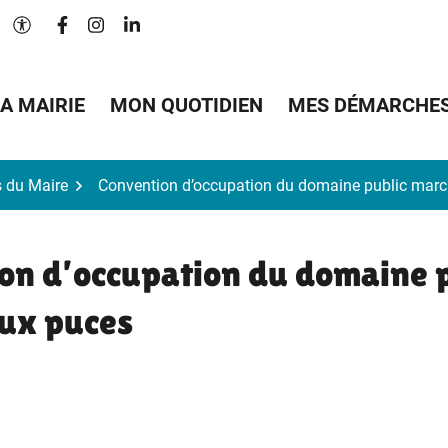
Lien vers le compte Facebook
Lien vers le compte Instagram
Lien vers le compte Linkedin
Paramètres d'accessibilité
A MAIRIE
MON QUOTIDIEN
MES DÉMARCHE
s du Maire
Convention d’occupation du domaine public mar
on d’occupation du domaine p
ux puces