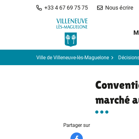
Gestion des traceurs
Aller
+33 4 67 69 75 75
Nous écrire
au
contenu
M
Ville de Villeneuve-lès-Maguelone
Décision
Conventi
marché a
Partager sur