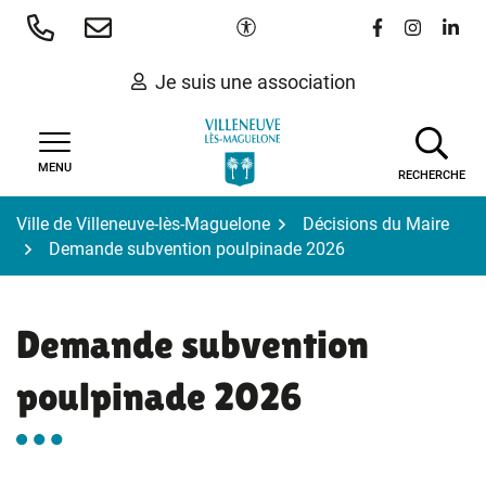
Gestion des traceurs
Aller
Paramètres d'accessibilité
Lien vers le 
Lien vers
Lien 
au
contenu
Je suis une association
MENU
RECHERCHE
Ville de Villeneuve-lès-Maguelone
Décisions du Maire
Demande subvention poulpinade 2026
Demande subvention
poulpinade 2026