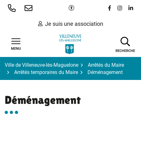
Gestion des traceurs
Aller
Paramètres d'accessibilité
Lien vers le 
Lien vers
Lien 
au
contenu
Je suis une association
MENU
RECHERCHE
Ville de Villeneuve-lès-Maguelone
Arrêtés du Maire
Arrêtés temporaires du Maire
Déménagement
Déménagement