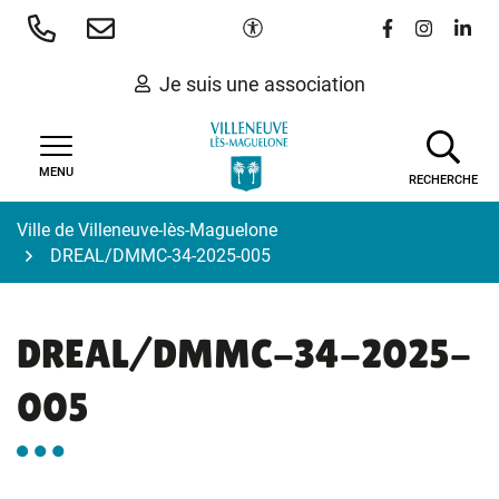
Gestion des traceurs
Aller
Paramètres d'accessibilité
Lien vers le 
Lien vers
Lien 
au
contenu
Je suis une association
MENU
RECHERCHE
Ville de Villeneuve-lès-Maguelone
DREAL/DMMC-34-2025-005
DREAL/DMMC-34-2025-
005