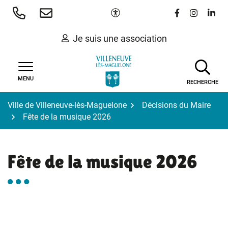
Gestion des traceurs
Aller
Paramètres d'accessibilité
Lien vers le 
Lien vers
Lien 
au
contenu
Je suis une association
MENU
RECHERCHE
Ville de Villeneuve-lès-Maguelone
Décisions du Maire
Fête de la musique 2026
Fête de la musique 2026