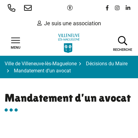
Gestion des traceurs
Aller
Paramètres d'accessibilité
Lien vers le 
Lien vers
Lien 
au
contenu
Je suis une association
MENU
RECHERCHE
Ville de Villeneuve-lès-Maguelone
Décisions du Maire
Mandatement d’un avocat
Mandatement d’un avocat