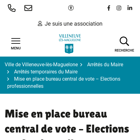
Gestion des traceurs
Aller
Paramètres d'accessibilité
Lien vers le 
Lien vers
Lien 
au
contenu
Je suis une association
MENU
RECHERCHE
Ville de Villeneuve-lès-Maguelone
Arrêtés du Maire
Arrêtés temporaires du Maire
Mise en place bureau central de vote – Elections
professionnelles
Mise en place bureau
central de vote – Elections