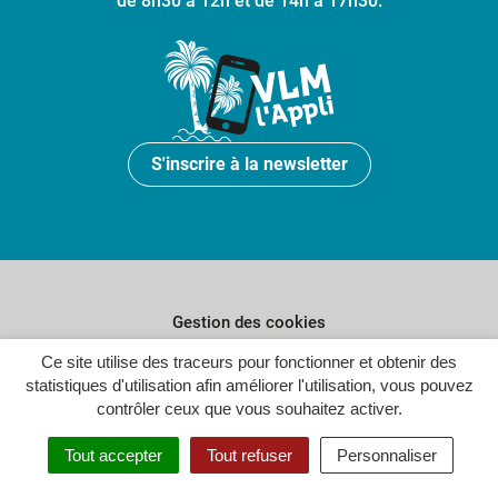
de 8h30 à 12h et de 14h à 17h30.
S'inscrire à la newsletter
Gestion des cookies
Ce site utilise des traceurs pour fonctionner et obtenir des
Plan du site
statistiques d'utilisation afin améliorer l'utilisation, vous pouvez
Politique de confidentialité
contrôler ceux que vous souhaitez activer.
Crédits
Tout accepter
Tout refuser
Personnaliser
Accessibilité : partiellement conforme