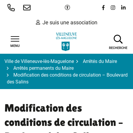
Gestion des traceurs
Aller
Paramètres d'accessibilité
Lien vers le 
Lien vers
Lien 
au
contenu
Je suis une association
MENU
RECHERCHE
Ville de Villeneuve-lès-Maguelone
Arrêtés du Maire
Arrêtés permanents du Maire
Modification des conditions de circulation – Boulevard
des Salins
Modification des
conditions de circulation –