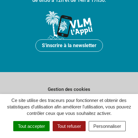
de 8h30 à 12h et de 14h à 17h30.
S'inscrire à la newsletter
Gestion des cookies
Ce site utilise des traceurs pour fonctionner et obtenir des
Plan du site
statistiques d'utilisation afin améliorer l'utilisation, vous pouvez
Politique de confidentialité
contrôler ceux que vous souhaitez activer.
Crédits
Tout accepter
Tout refuser
Personnaliser
Accessibilité : partiellement conforme