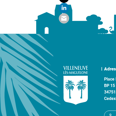
Adres
Place 
BP 15
34751
Cedex