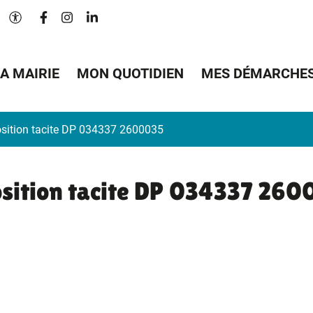
Lien vers le compte Facebook
Lien vers le compte Instagram
Lien vers le compte Linkedin
Paramètres d'accessibilité
A MAIRIE
MON QUOTIDIEN
MES DÉMARCHE
sition tacite DP 034337 2600035
sition tacite DP 034337 26