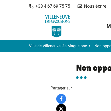
Gestion des traceurs
Aller
+33 4 67 69 75 75
Nous écrire
au
contenu
M
Ville de Villeneuve-lès-Maguelone
Non oppo
Non oppo
Partager sur