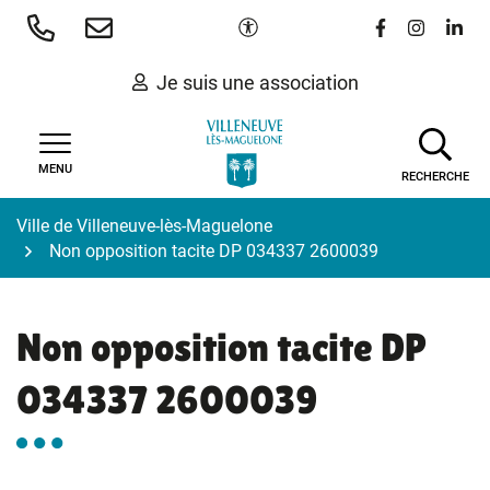
Gestion des traceurs
Aller
Paramètres d'accessibilité
Lien vers le 
Lien vers
Lien 
au
contenu
Je suis une association
MENU
RECHERCHE
Ville de Villeneuve-lès-Maguelone
Non opposition tacite DP 034337 2600039
Non opposition tacite DP
034337 2600039