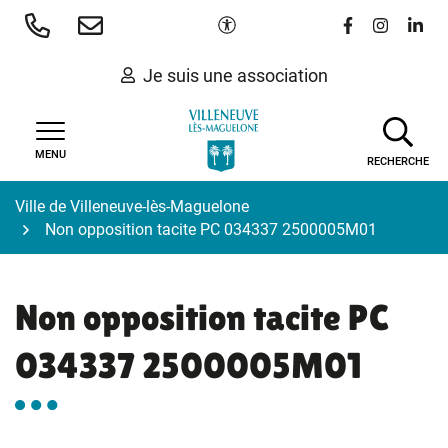
Gestion des traceurs
Aller
Paramètres d'accessibilité
Lien vers le 
Lien vers
Lien 
au
contenu
Je suis une association
MENU
RECHERCHE
Ville de Villeneuve-lès-Maguelone
Non opposition tacite PC 034337 2500005M01
Non opposition tacite PC
034337 2500005M01