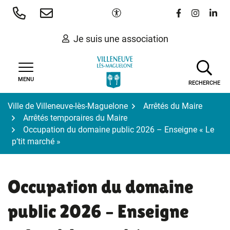
Gestion des traceurs
Aller
Paramètres d'accessibilité
Lien vers le 
Lien vers
Lien 
au
contenu
Je suis une association
MENU
RECHERCHE
Ville de Villeneuve-lès-Maguelone
Arrêtés du Maire
Arrêtés temporaires du Maire
Occupation du domaine public 2026 – Enseigne « Le
p’tit marché »
Occupation du domaine
public 2026 – Enseigne