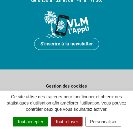
de 8h30 à 12h et de 14h à 17h30.
S'inscrire à la newsletter
Gestion des cookies
Ce site utilise des traceurs pour fonctionner et obtenir des
Plan du site
statistiques d'utilisation afin améliorer l'utilisation, vous pouvez
Politique de confidentialité
contrôler ceux que vous souhaitez activer.
Crédits
Tout accepter
Tout refuser
Personnaliser
Accessibilité : partiellement conforme