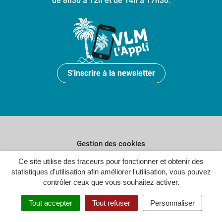
de 8h30 à 12h et de 14h à 17h30.
S'inscrire à la newsletter
Gestion des cookies
Ce site utilise des traceurs pour fonctionner et obtenir des
Plan du site
statistiques d'utilisation afin améliorer l'utilisation, vous pouvez
Politique de confidentialité
contrôler ceux que vous souhaitez activer.
Crédits
Tout accepter
Tout refuser
Personnaliser
Accessibilité : partiellement conforme