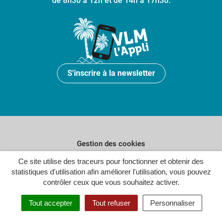
de 8h30 à 12h et de 14h à 17h30.
S'inscrire à la newsletter
Gestion des cookies
Ce site utilise des traceurs pour fonctionner et obtenir des
Plan du site
statistiques d'utilisation afin améliorer l'utilisation, vous pouvez
Politique de confidentialité
contrôler ceux que vous souhaitez activer.
Crédits
Tout accepter
Tout refuser
Personnaliser
Accessibilité : partiellement conforme