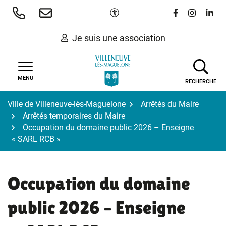
Gestion des traceurs
Aller
Paramètres d'accessibilité
Lien vers le 
Lien vers
Lien 
au
contenu
Je suis une association
MENU
RECHERCHE
Ville de Villeneuve-lès-Maguelone
Arrêtés du Maire
Arrêtés temporaires du Maire
Occupation du domaine public 2026 – Enseigne
« SARL RCB »
Occupation du domaine
public 2026 – Enseigne