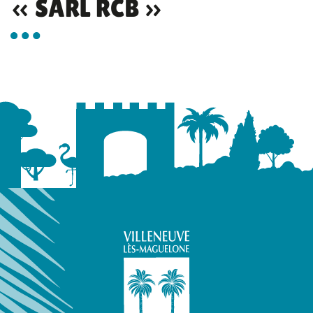
« SARL RCB »