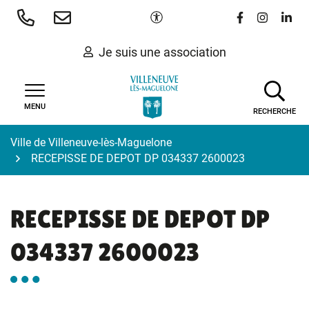
Gestion des traceurs
Aller
Paramètres d'accessibilité
Lien vers le 
Lien vers
Lien 
au
contenu
Je suis une association
MENU
RECHERCHE
Ville de Villeneuve-lès-Maguelone
RECEPISSE DE DEPOT DP 034337 2600023
RECEPISSE DE DEPOT DP
034337 2600023