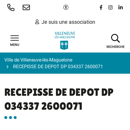
Gestion des traceurs
Aller
Paramètres d'accessibilité
Lien vers le 
Lien vers
Lien 
au
contenu
Je suis une association
MENU
RECHERCHE
Ville de Villeneuve-lès-Maguelone
RECEPISSE DE DEPOT DP 034337 2600071
RECEPISSE DE DEPOT DP
034337 2600071