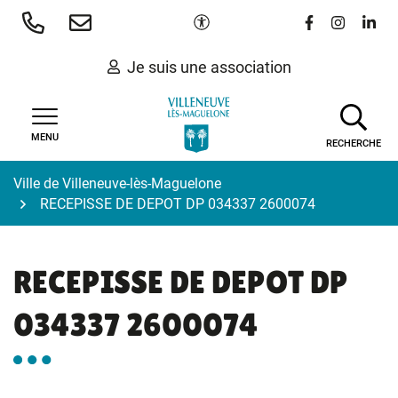
Gestion des traceurs
Aller
Paramètres d'accessibilité
Lien vers le 
Lien vers
Lien 
au
contenu
Je suis une association
MENU
RECHERCHE
Ville de Villeneuve-lès-Maguelone
RECEPISSE DE DEPOT DP 034337 2600074
RECEPISSE DE DEPOT DP
034337 2600074