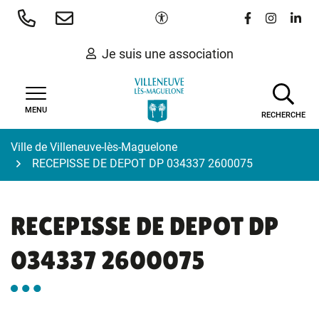
Gestion des traceurs
Aller
Paramètres d'accessibilité
Lien vers le 
Lien vers
Lien 
au
contenu
Je suis une association
MENU
RECHERCHE
Ville de Villeneuve-lès-Maguelone
RECEPISSE DE DEPOT DP 034337 2600075
RECEPISSE DE DEPOT DP
034337 2600075