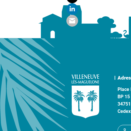
Adres
Place 
BP 15
34751
Cedex