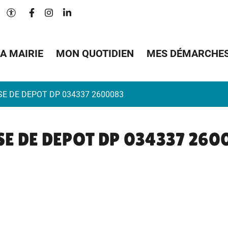
Lien vers le compte Facebook
Lien vers le compte Instagram
Lien vers le compte Linkedin
Paramètres d'accessibilité
A MAIRIE
MON QUOTIDIEN
MES DÉMARCHE
SE DE DEPOT DP 034337 2600083
SE DE DEPOT DP 034337 260