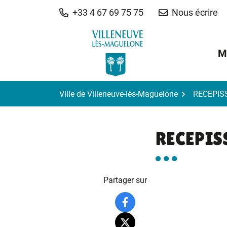
Gestion des traceurs
Aller
+33 4 67 69 75 75
Nous écrire
au
contenu
M
Ville de Villeneuve-lès-Maguelone
RECEPIS
RECEPIS
Partager sur