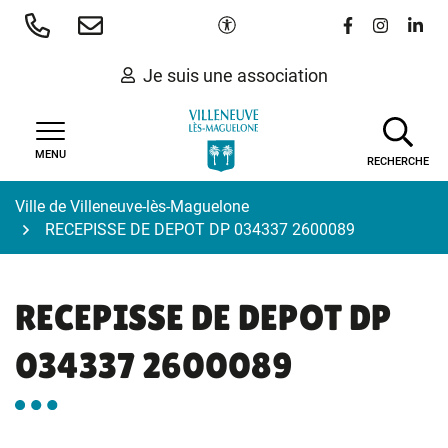
Gestion des traceurs
Aller
Paramètres d'accessibilité
Lien vers le 
Lien vers
Lien 
au
contenu
Je suis une association
MENU
RECHERCHE
Ville de Villeneuve-lès-Maguelone
RECEPISSE DE DEPOT DP 034337 2600089
RECEPISSE DE DEPOT DP
034337 2600089