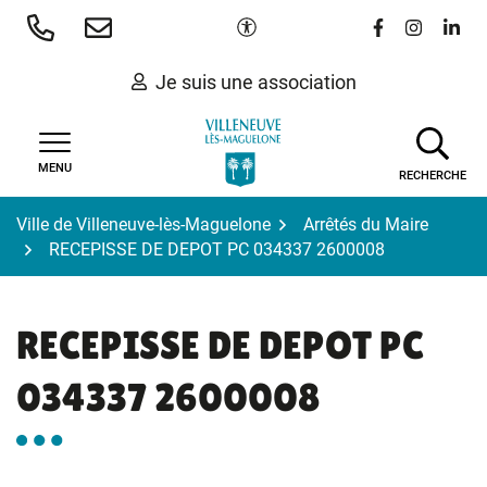
Gestion des traceurs
Aller
Paramètres d'accessibilité
Lien vers le 
Lien vers
Lien 
au
contenu
Je suis une association
MENU
RECHERCHE
Ville de Villeneuve-lès-Maguelone
Arrêtés du Maire
RECEPISSE DE DEPOT PC 034337 2600008
RECEPISSE DE DEPOT PC
034337 2600008