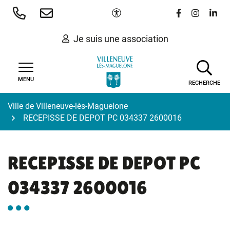
Gestion des traceurs
Aller
Paramètres d'accessibilité
Lien vers le 
Lien vers
Lien 
au
contenu
Je suis une association
MENU
RECHERCHE
Ville de Villeneuve-lès-Maguelone
RECEPISSE DE DEPOT PC 034337 2600016
RECEPISSE DE DEPOT PC
034337 2600016