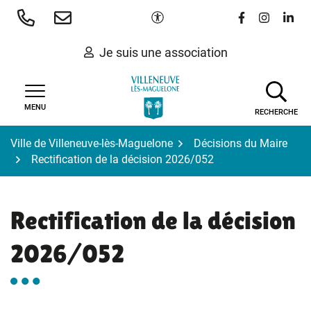
Gestion des traceurs
Aller
Paramètres d'accessibilité
Lien vers le 
Lien vers
Lien 
au
contenu
Je suis une association
MENU
RECHERCHE
Ville de Villeneuve-lès-Maguelone
Décisions du Maire
Rectification de la décision 2026/052
Rectification de la décision
2026/052