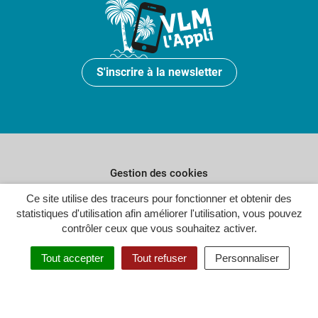
S'inscrire à la newsletter
Gestion des cookies
Ce site utilise des traceurs pour fonctionner et obtenir des
Plan du site
statistiques d'utilisation afin améliorer l'utilisation, vous pouvez
Politique de confidentialité
contrôler ceux que vous souhaitez activer.
Crédits
Tout accepter
Tout refuser
Personnaliser
Accessibilité : partiellement conforme
Inovagora (ouverture dans un n