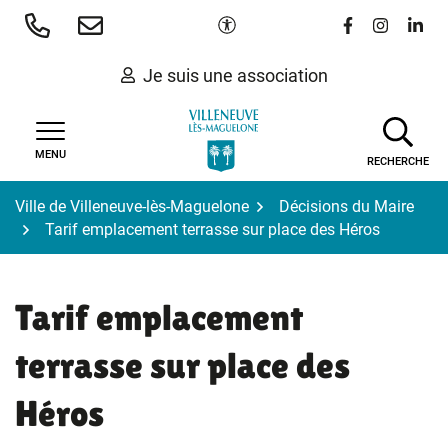
Gestion des traceurs
Aller
Paramètres d'accessibilité
Lien vers le 
Lien vers
Lien 
au
contenu
Je suis une association
MENU
RECHERCHE
Ville de Villeneuve-lès-Maguelone
Décisions du Maire
Tarif emplacement terrasse sur place des Héros
Tarif emplacement
terrasse sur place des
Héros