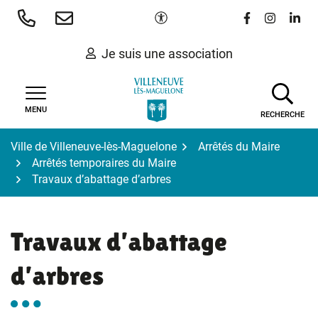
Gestion des traceurs
Aller
Paramètres d'accessibilité
Lien vers le 
Lien vers
Lien 
au
contenu
Je suis une association
MENU
RECHERCHE
Ville de Villeneuve-lès-Maguelone
Arrêtés du Maire
Arrêtés temporaires du Maire
Travaux d’abattage d’arbres
Travaux d’abattage
d’arbres