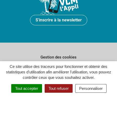
S'inscrire à la newsletter
Gestion des cookies
Ce site utilise des traceurs pour fonctionner et obtenir des
Plan du site
statistiques d'utilisation afin améliorer l'utilisation, vous pouvez
Politique de confidentialité
contrôler ceux que vous souhaitez activer.
Crédits
Tout accepter
Tout refuser
Personnaliser
Accessibilité : partiellement conforme
Inovagora (ouverture dans un n
Site réalisé par