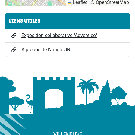
Leaflet
|
©
OpenStreetMap
Informations complémentaires
LIENS UTILES
Exposition collaborative "Adventice"
À propos de l'artiste JR