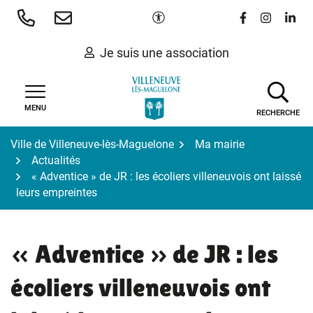
Gestion des traceurs
Aller
Paramètres d'accessibilité
Lien vers le 
Lien vers
Lien 
au
contenu
Je suis une association
MENU
RECHERCHE
Ville de Villeneuve-lès-Maguelone
Ma mairie
Actualités
« Adventice » de JR : les écoliers villeneuvois ont laissé
leurs empreintes
« Adventice » de JR : les
écoliers villeneuvois ont