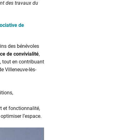
ent des travaux du
ociative de
oins des bénévoles
ce de convivialité
,
s, tout en contribuant
e Villeneuve-lès-
itions,
rt et fonctionnalité,
t optimiser l’espace.