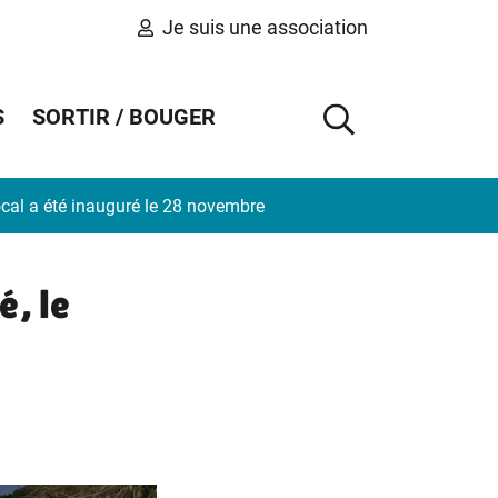
Je suis une association
S
SORTIR / BOUGER
AFFICHER 
local a été inauguré le 28 novembre
é, le