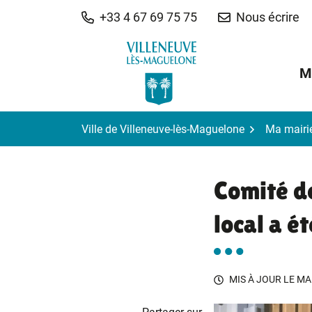
Gestion des traceurs
Aller
+33 4 67 69 75 75
Nous écrire
au
contenu
M
Ville de Villeneuve-lès-Maguelone
Ma mairi
Comité de
local a é
MIS À JOUR LE
MA