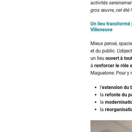
activités sereineme
gros œuvre, cet été !
Un lieu transformé 
Villeneuve
Mieux pensé, spacie
et du public. L’objec
un lieu
ouvert à tou
à
renforcer le rôle 
Maguelone. Pour y r
l’
extension du 
la
refonte du p
la
modernisatio
la
réorganisati