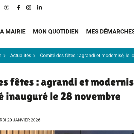
Lien vers le compte Facebook
Lien vers le compte Instagram
Lien vers le compte Linkedin
Paramètres d'accessibilité
A MAIRIE
MON QUOTIDIEN
MES DÉMARCHE
e
Actualités
Comité des fêtes : agrandi et modernisé, le 
s fêtes : agrandi et modernis
té inauguré le 28 novembre
RDI 20 JANVIER 2026