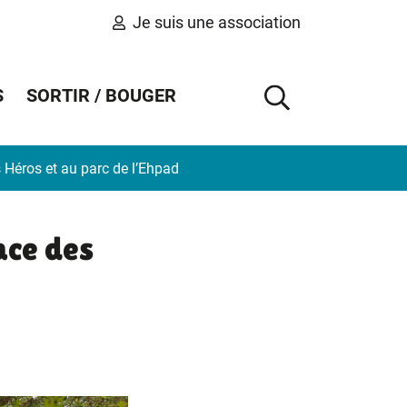
Je suis une association
S
SORTIR / BOUGER
AFFICHER 
s Héros et au parc de l’Ehpad
ace des