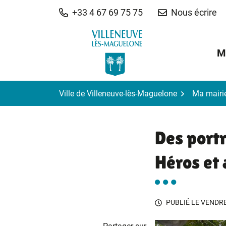
Gestion des traceurs
Aller
+33 4 67 69 75 75
Nous écrire
au
contenu
M
Ville de Villeneuve-lès-Maguelone
Ma mairi
Des portr
Héros et 
PUBLIÉ LE
VENDRE