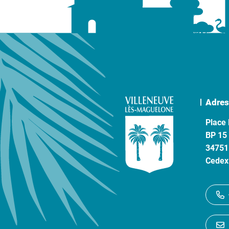
Adres
Place 
BP 15
34751
Cedex