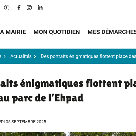
Lien vers le compte Facebook
Lien vers le compte Instagram
Lien vers le compte Linkedin
Paramètres d'accessibilité
A MAIRIE
MON QUOTIDIEN
MES DÉMARCHE
e
Actualités
Des portraits énigmatiques flottent place de
aits énigmatiques flottent pl
au parc de l’Ehpad
DI 05 SEPTEMBRE 2025