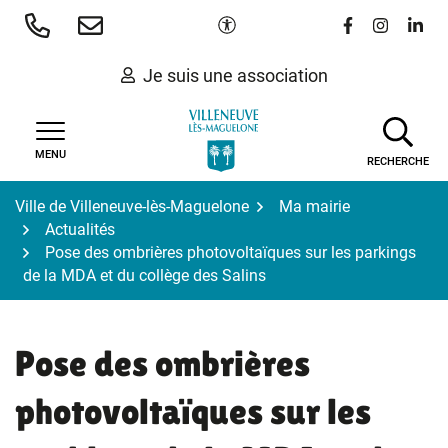
Gestion des traceurs
Aller
Paramètres d'accessibilité
Lien vers le 
Lien vers
Lien 
au
contenu
Je suis une association
MENU
RECHERCHE
Ville de Villeneuve-lès-Maguelone
Ma mairie
Actualités
Pose des ombrières photovoltaïques sur les parkings
de la MDA et du collège des Salins
Pose des ombrières
photovoltaïques sur les