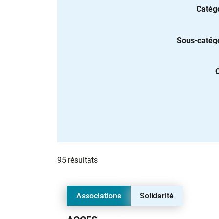
Catég
Sous-catég
O
Liste des annuaire
95 résultats
Associations
Solidarité