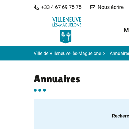
Gestion des traceurs
Aller
+33 4 67 69 75 75
Nous écrire
au
contenu
M
Ville de Villeneuve-lès-Maguelone
Annuaire
Annuaires
Filtrer les annuaire
Recherc