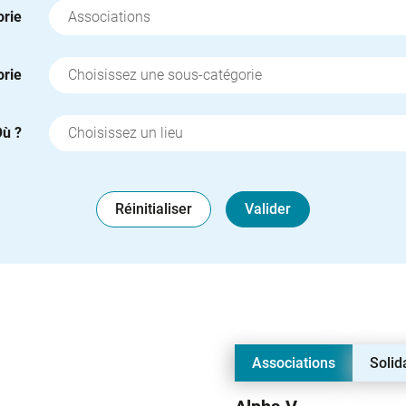
orie
orie
ù ?
Réinitialiser
Valider
Associations
Solid