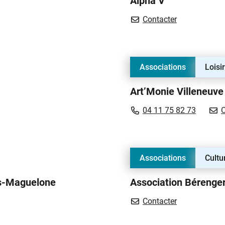
Alpha V
Alpha V
Contacter
Associations
Loisi
Art’Monie Villeneuve
 Geste Actuel
04 11 75 82 73
C
Associations
Cultu
ès-Maguelone
Association Bérenger
Association B
Contacter
ve-lès-Maguelone (ASVLM)