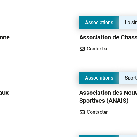
Associations
Loisi
enne
Association de Chas
silienne
Association 
Contacter
Associations
Sport
aux
Association des Nouve
Sportives (ANAIS)
Association de
Contacter