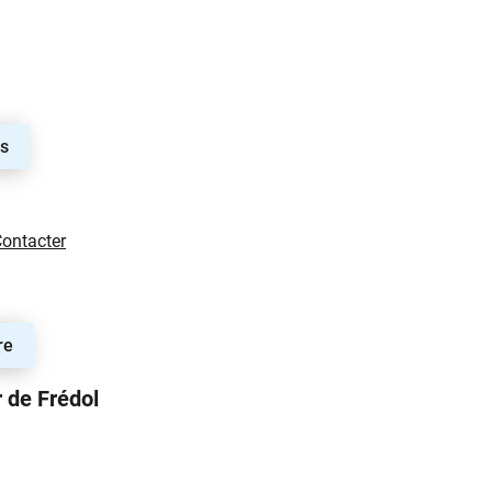
rs
Art’Monie Villeneuve
ontacter
re
 de Frédol
érenger de Frédol