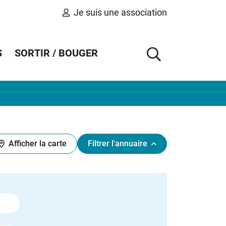
Je suis une association
S
SORTIR / BOUGER
AFFICHER 
Afficher la carte
Filtrer l'annuaire