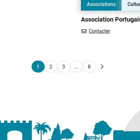
Associations
Cultu
Association Portugai
Association P
Contacter
rture dans un nouvel onglet)
1
2
3
…
8
Page suivante