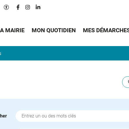
Lien vers le compte Facebook
Lien vers le compte Instagram
Lien vers le compte Linkedin
Paramètres d'accessibilité
A MAIRIE
MON QUOTIDIEN
MES DÉMARCHE
s
her