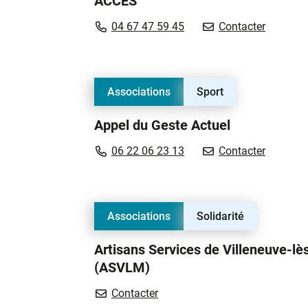
ACCES
ACCES
04 67 47 59 45
Contacter
Associations
Sport
Appel du Geste Actuel
Appel du
06 22 06 23 13
Contacter
Associations
Solidarité
Artisans Services de Villeneuve-l
(ASVLM)
Artisans Services de Villeneu
Contacter