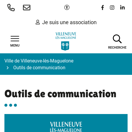
Gestion des traceurs
Aller
Paramètres d'accessibilité
Lien vers le 
Lien vers
Lien 
au
contenu
Je suis une association
MENU
RECHERCHE
Ville de Villeneuve-lès-Maguelone
Outils de communication
Outils de communication