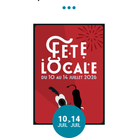
10
14
>
Du
au
JUIL
JUIL