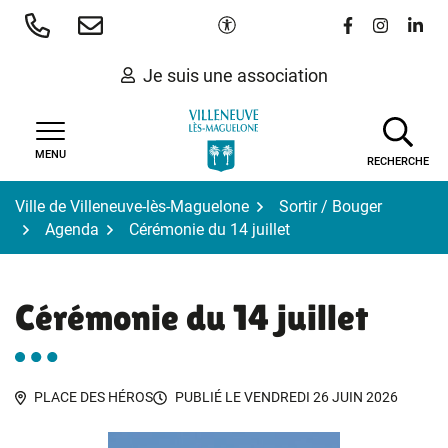
Gestion des traceurs
Aller
Paramètres d'accessibilité
Lien vers le 
Lien vers
Lien 
au
contenu
Je suis une association
MENU
RECHERCHE
Ville de Villeneuve-lès-Maguelone
Sortir / Bouger
Agenda
Cérémonie du 14 juillet
Cérémonie du 14 juillet
PLACE DES HÉROS
PUBLIÉ LE
VENDREDI 26 JUIN 2026