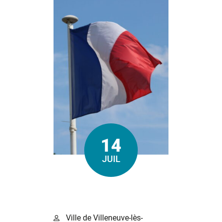
14
Le
JUIL
Ville de Villeneuve-lès-