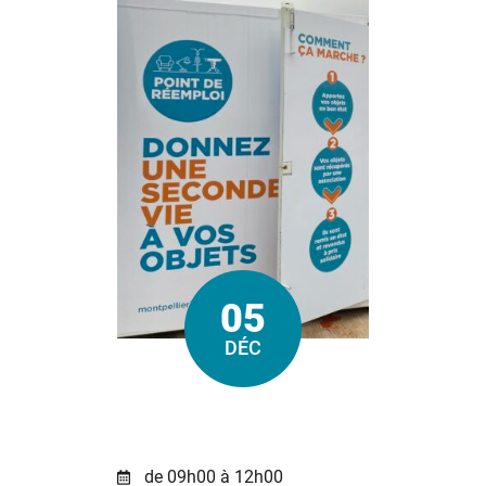
05
Le
DÉC
de 09h00 à 12h00