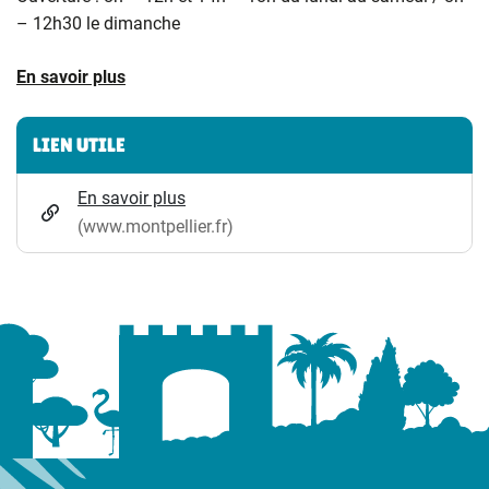
– 12h30 le dimanche
En savoir plus
Informations complémentaires
LIEN UTILE
En savoir plus
(www.montpellier.fr)
(ouverture dans un nouvel onglet)