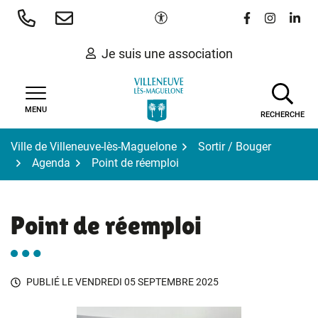
Gestion des traceurs
Aller
Paramètres d'accessibilité
Lien vers le 
Lien vers
Lien 
au
contenu
Je suis une association
MENU
RECHERCHE
Ville de Villeneuve-lès-Maguelone
Sortir / Bouger
Agenda
Point de réemploi
Point de réemploi
PUBLIÉ LE
VENDREDI 05 SEPTEMBRE 2025