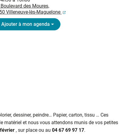
 Boulevard des Moures,
(ouverture dans un nouvel onglet
50 Villeneuve-lès-Maguelone
Ajouter à mon agenda
olorier, dessiner, peindre… Papier, carton, tissu … Ces
 le matériel et nous vous attendons munis de vos petites
 février
, sur place ou au
04 67 69 97 17
.