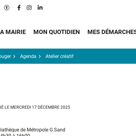
Lien vers le compte Facebook
Lien vers le compte Instagram
Lien vers le compte Linkedin
Paramètres d'accessibilité
A MAIRIE
MON QUOTIDIEN
MES DÉMARCHE
Bouger
Agenda
Atelier créatif
IÉ LE
MERCREDI 17 DÉCEMBRE 2025
iathèque de Métropole G.Sand
14h30 à 16h00