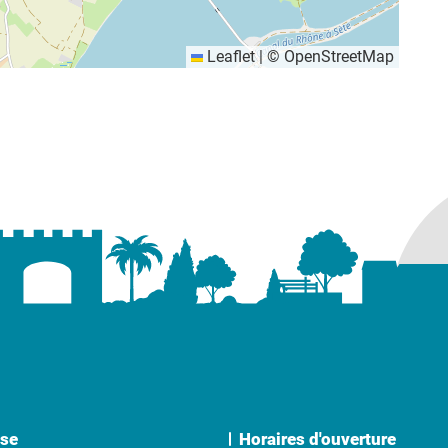
Leaflet
|
©
OpenStreetMap
se
Horaires d'ouverture