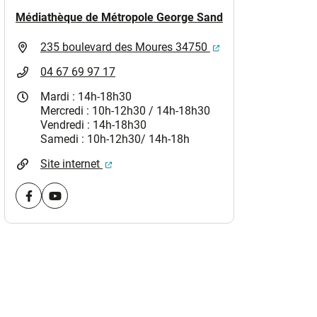
Médiathèque de Métropole George Sand
)
(ouverture dans un 
235 boulevard des Moures 34750
04 67 69 97 17
Mardi : 14h-18h30
Mercredi : 10h-12h30 / 14h-18h30
Vendredi : 14h-18h30
Samedi : 10h-12h30/ 14h-18h
(ouverture dans un nouvel onglet)
Site internet
Visiter la page Facebook (nouvelle fenêtre)
Visiter la page youtube (nouvelle fenêtre)