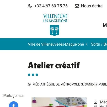
Gestion des traceurs
Aller
+33 4 67 69 75 75
Nous écrire
au
contenu
M
Ville de Villeneuve-lès-Maguelone
Sortir / 
Atelier créatif
MÉDIATHÈQUE DE MÉTROPOLE G. SAND
PUBL
Partager sur
Méd
de 