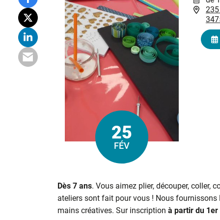
235
347
25
Le
FÉV
Dès 7 ans
. Vous aimez plier, découper, coller, c
ateliers sont fait pour vous ! Nous fournissons
mains créatives. Sur inscription
à partir du 1er