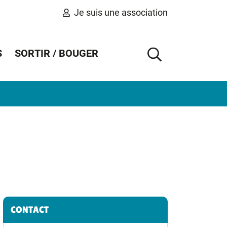
Je suis une association
S
SORTIR / BOUGER
AFFICHER 
Informations complémentaires
CONTACT