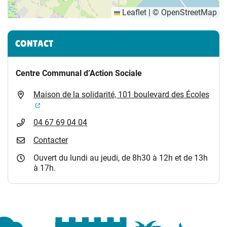
Leaflet
|
©
OpenStreetMap
Informations complémentaires
CONTACT
Centre Communal d’Action Sociale
Maison de la solidarité, 101 boulevard des Écoles
(ouverture dans un nouvel onglet)
04 67 69 04 04
Contacter
Ouvert du lundi au jeudi, de 8h30 à 12h et de 13h
à 17h.