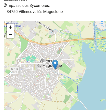
Impasse des Sycomores,
34750 Villeneuve-lès-Maguelone
+
−