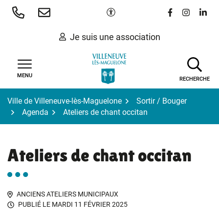
Gestion des traceurs
Aller
Paramètres d'accessibilité
Lien vers le 
Lien vers
Lien 
au
contenu
Je suis une association
MENU
RECHERCHE
Ville de Villeneuve-lès-Maguelone
Sortir / Bouger
Agenda
Ateliers de chant occitan
Ateliers de chant occitan
ANCIENS ATELIERS MUNICIPAUX
PUBLIÉ LE
MARDI 11 FÉVRIER 2025