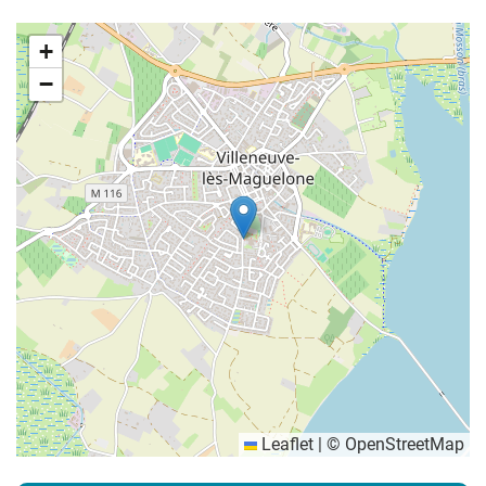
+
−
Leaflet
|
©
OpenStreetMap