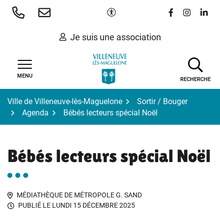
Gestion des traceurs
Aller
Paramètres d'accessibilité
Lien vers le 
Lien vers
Lien 
au
contenu
Je suis une association
MENU
RECHERCHE
Ville de Villeneuve-lès-Maguelone
Sortir / Bouger
Agenda
Bébés lecteurs spécial Noël
Bébés lecteurs spécial Noël
MÉDIATHÈQUE DE MÉTROPOLE G. SAND
PUBLIÉ LE
LUNDI 15 DÉCEMBRE 2025