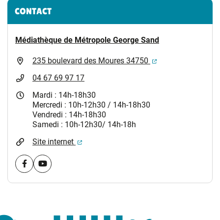
Informations complémentaires
CONTACT
Médiathèque de Métropole George Sand
(ouverture dans un
235 boulevard des Moures 34750
04 67 69 97 17
Mardi : 14h-18h30
Mercredi : 10h-12h30 / 14h-18h30
Vendredi : 14h-18h30
Samedi : 10h-12h30/ 14h-18h
(ouverture dans un nouvel onglet)
Site internet
Visiter la page Facebook (nouvelle fenêtre)
Visiter la page youtube (nouvelle fenêtre)