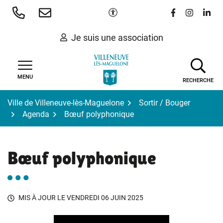
Gestion des traceurs
Aller
Paramètres d'accessibilité
Lien vers le 
Lien vers
Lien 
au
contenu
Je suis une association
MENU
RECHERCHE
Ville de Villeneuve-lès-Maguelone
Sortir / Bouger
Agenda
Bœuf polyphonique
Bœuf polyphonique
MIS À JOUR LE
VENDREDI 06 JUIN 2025