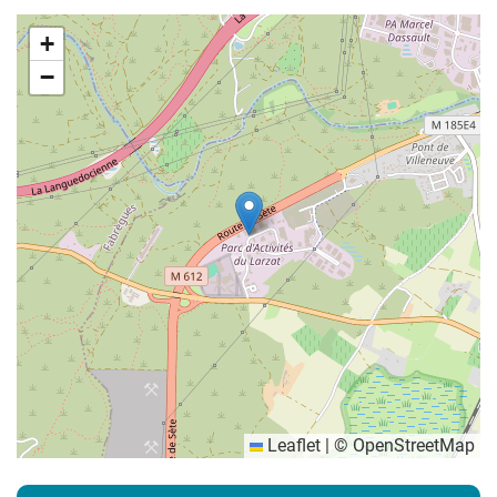
+
−
Leaflet
|
©
OpenStreetMap