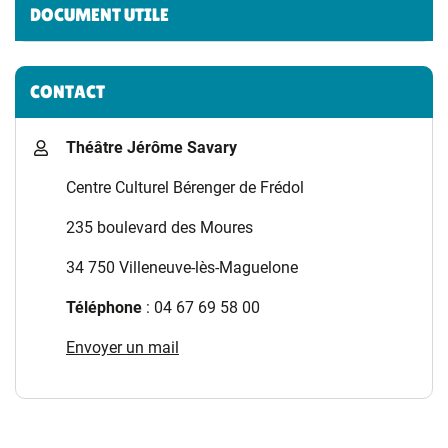
Informations complémentaires
DOCUMENT UTILE
CONTACT
Théâtre Jérôme Savary
Centre Culturel Bérenger de Frédol
235 boulevard des Moures
34 750 Villeneuve-lès-Maguelone
Téléphone
: 04 67 69 58 00
Envoyer un mail