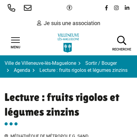
Gestion des traceurs
Aller
Paramètres d'accessibilité
Lien vers le 
Lien vers
Lien 
au
contenu
Je suis une association
MENU
RECHERCHE
Ville de Villeneuve-lès-Maguelone
Sortir / Bouger
Agenda
Lecture : fruits rigolos et légumes zinzins
Lecture : fruits rigolos et
légumes zinzins
MÉDIATHÈQUE DE MÉTROPOLE G. SAND