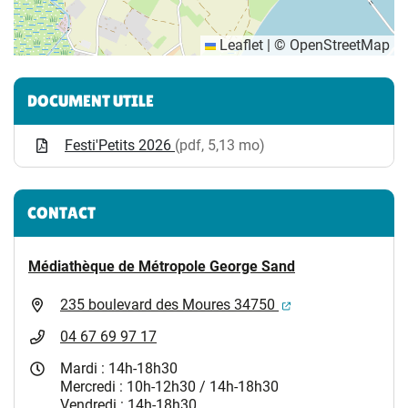
Leaflet
|
©
OpenStreetMap
Informations complémentaires
DOCUMENT UTILE
Festi'Petits 2026
(pdf, 5,13 mo)
CONTACT
Médiathèque de Métropole George Sand
(ouverture dans un
235 boulevard des Moures 34750
04 67 69 97 17
Mardi : 14h-18h30
Mercredi : 10h-12h30 / 14h-18h30
Vendredi : 14h-18h30