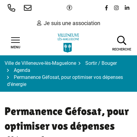
Gestion des traceurs
Aller
Paramètres d'accessibilité
Lien vers le 
Lien vers
Lien 
au
contenu
Je suis une association
MENU
RECHERCHE
Ville de Villeneuve-lès-Maguelone
Sortir / Bouger
Agenda
Permanence Géfosat, pour optimiser vos dépenses
d’énergie
Permanence Géfosat, pour
optimiser vos dépenses