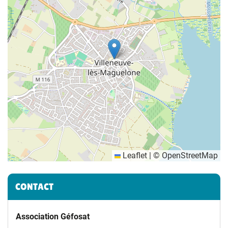
Leaflet
|
©
OpenStreetMap
Informations complémentaires
CONTACT
Association Géfosat