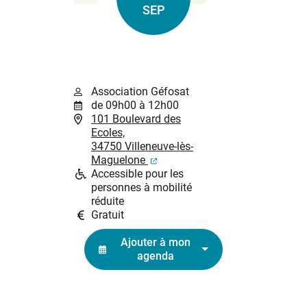
Le
SEP
Association Géfosat
de 09h00 à 12h00
101 Boulevard des
Ecoles,
34750 Villeneuve-lès-
(ouverture dans un nouvel ongl
Maguelone
Accessible pour les
personnes à mobilité
réduite
Gratuit
Ajouter à mon
agenda