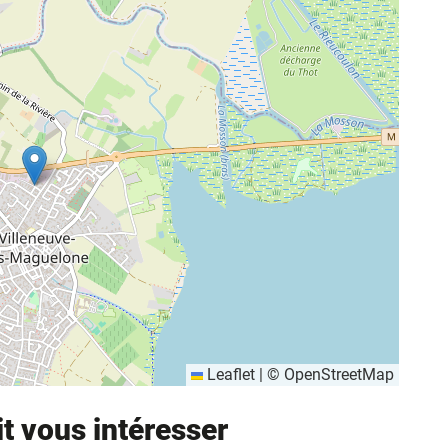
Leaflet
|
©
OpenStreetMap
it vous intéresser