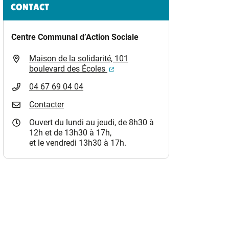
Informations complémentaires
CONTACT
s un nouvel onglet)
Centre Communal d’Action Sociale
Maison de la solidarité, 101
(ouverture dans un nouvel ongle
boulevard des Écoles
04 67 69 04 04
Contacter
Ouvert du lundi au jeudi, de 8h30 à
12h et de 13h30 à 17h,
et le vendredi 13h30 à 17h.