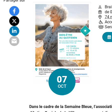
Partager sur
Bra
de 
74 
Acce
Sen
07
Le
OCT
Dans le cadre de la Semaine Bleue, l’associa