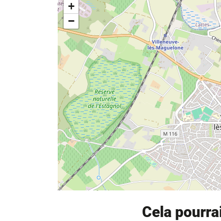
+
−
Cela pourra