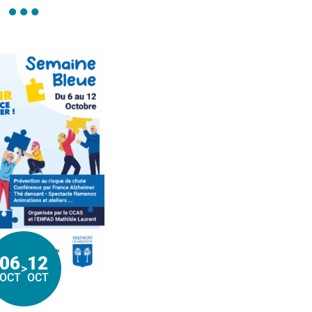
06
12
>
Du
au
OCT
OCT