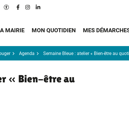
Lien vers le compte Facebook
Lien vers le compte Instagram
Lien vers le compte Linkedin
Paramètres d'accessibilité
A MAIRIE
MON QUOTIDIEN
MES DÉMARCHE
Bouger
Agenda
Semaine Bleue : atelier « Bien-être au quot
er « Bien-être au