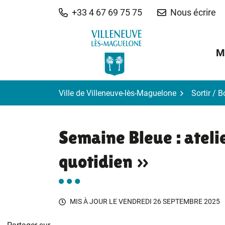
Gestion des traceurs
Aller
+33 4 67 69 75 75
Nous écrire
au
contenu
M
Ville de Villeneuve-lès-Maguelone
Sortir / 
Semaine Bleue : ateli
quotidien »
MIS À JOUR LE
VENDREDI 26 SEPTEMBRE 2025