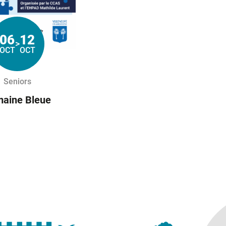
06
12
>
Du
au
OCT
OCT
Seniors
aine Bleue