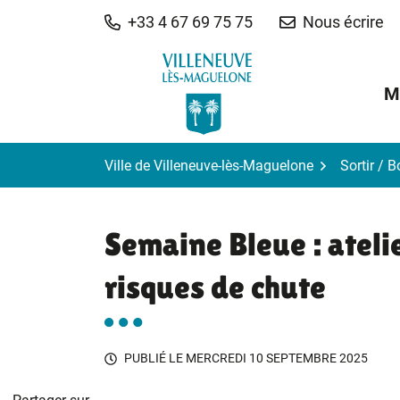
Gestion des traceurs
Aller
+33 4 67 69 75 75
Nous écrire
au
contenu
M
Ville de Villeneuve-lès-Maguelone
Sortir / 
Semaine Bleue : ateli
risques de chute
PUBLIÉ LE
MERCREDI 10 SEPTEMBRE 2025