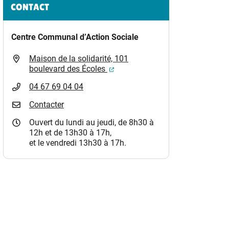
Informations complémentaires
CONTACT
Centre Communal d’Action Sociale
)
Maison de la solidarité, 101
(ouverture dans un nouvel ongle
boulevard des Écoles
04 67 69 04 04
Contacter
Ouvert du lundi au jeudi, de 8h30 à
12h et de 13h30 à 17h,
et le vendredi 13h30 à 17h.