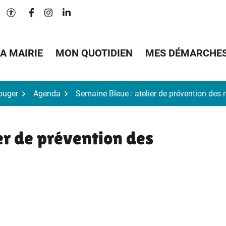
Lien vers le compte Facebook
Lien vers le compte Instagram
Lien vers le compte Linkedin
Paramètres d'accessibilité
A MAIRIE
MON QUOTIDIEN
MES DÉMARCHE
Bouger
Agenda
Semaine Bleue : atelier de prévention des 
er de prévention des