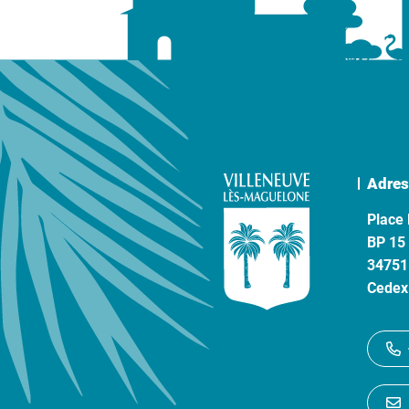
Adres
Place 
BP 15
34751
Cedex