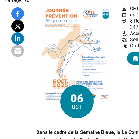
Partager sur
CPT
de 
8 Ru
347
Acce
Sen
Grat
06
Le
OCT
Dans le cadre de la Semaine Bleue, la La Co